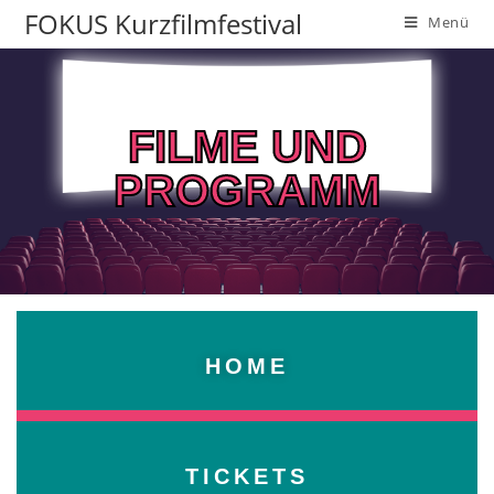
FOKUS Kurzfilmfestival
Menü
FILME UND
PROGRAMM
HOME
TICKETS